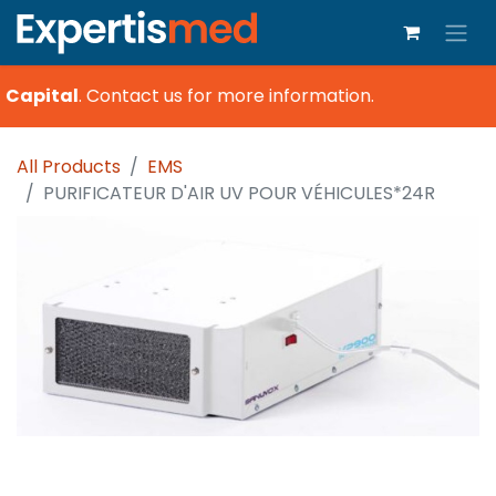
 Capital
.
Contact us for more information.
All Products
EMS
PURIFICATEUR D'AIR UV POUR VÉHICULES*24R