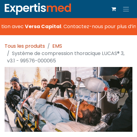
tion avec
Versa Capital
.
Contactez-nous pour plus d’in
Tous les produits
EMS
Système de compression thoracique LUCAS® 3,
v3.1 - 99576-000065