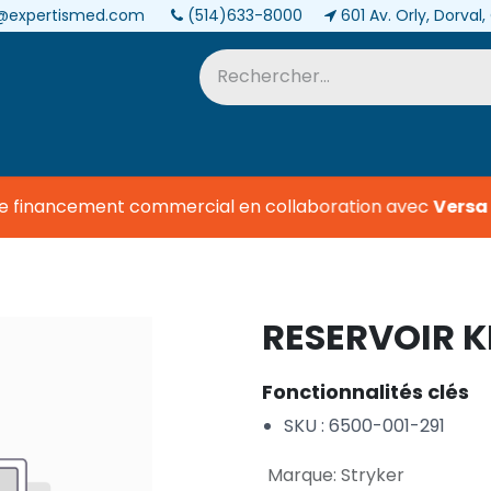
@expertismed.com
(514)633-8000
601 Av. Orly, Dorval
Services et pièces
Biomédical
de financement commercial en collaboration avec
Versa C
RESERVOIR K
Fonctionnalités clés
SKU : 6500-001-291
Marque
:
Stryker