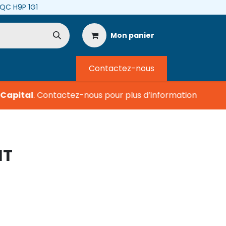
, QC H9P 1G1
Mon panier
Contactez-nous
apital
.
Contactez-nous pour plus d’information
IT