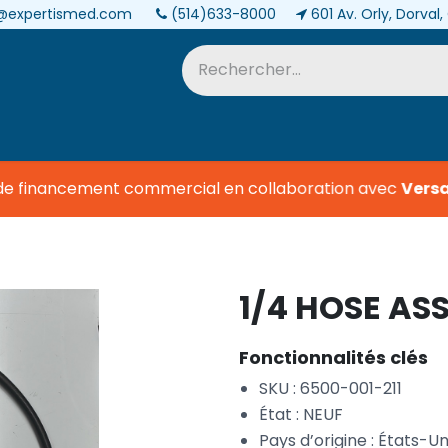
@expertismed.com
(514)633-8000
601 Av. Orly, Dorval
Services et pièces
Biomédical
de financement commercial en collaboration avec
Versa 
1/4 HOSE AS
Fonctionnalités clés
SKU : 6500-001-211
État : NEUF
Pays d’origine : États-Un