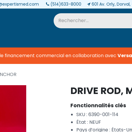
@expertismed.com
(514)633-8000
601 Av. Orly, Dorval
Services et pièces
Biomédical
e financement commercial en collaboration avec
Versa C
 ANCHOR
DRIVE ROD,
Fonctionnalités clés
SKU : 6390-001-114
État : NEUF
Pays d’origine : États-Un