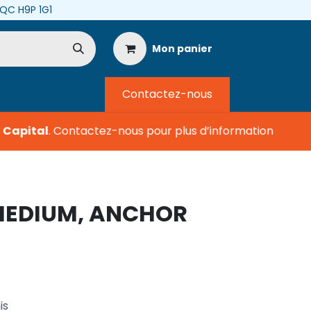
, QC H9P 1G1
Mon panier
Contactez-nous
apital
.
Contactez-nous pour plus d’information
 MEDIUM, ANCHOR
is