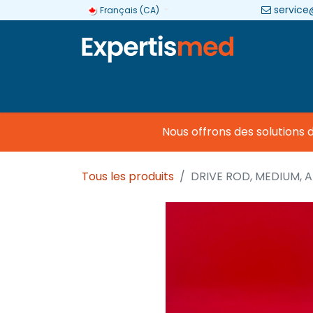
service
Français (CA)
Entreprise
Catégories
Marques
Nous offrons des solutions d
Tous les produits
DRIVE ROD, MEDIUM,