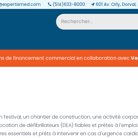
@expertismed.com
(514)633-8000
601 Av. Orly, Dorval
Services et pièces
Biomédical
ns de financement commercial en collaboration avec
Vers
 festival, un chantier de construction, une activité corp
cation de défibrillateurs (DEA) fiables et prêtes à l'emploi
res essentiels et prêts à intervenir en cas d'urgence car