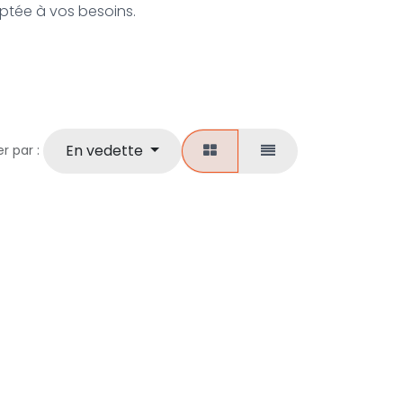
aptée à vos besoins.
En vedette
er par :