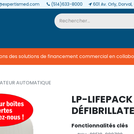
@expertismed.com
(514)633-8000
601 Av. Orly, Dorval
Services et pièces
Biomédical
ns des solutions de financement commercial en collabor
ILLATEUR AUTOMATIQUE
LP-LIFEPACK
DÉFIBRILLA
Fonctionnalités clés