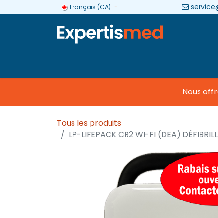
service
Français (CA)
Entreprise
Catégories
Marques
Nous offro
Tous les produits
LP-LIFEPACK CR2 WI-FI (DEA) DÉFIBR