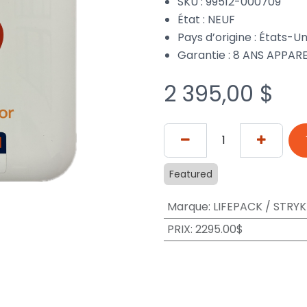
SKU : 99512-000709
État : NEUF
Pays d’origine : États-Un
Garantie : 8 ANS APPAR
2 395,00
$
Featured
Marque
:
LIFEPACK / STRY
PRIX
:
2295.00$