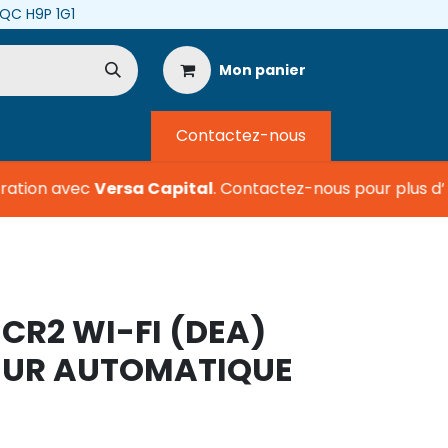
, QC H9P 1G1
Mon panier
Contactez-nous
ation avec
Versa Capital
.
Contactez-nous pour plus d’in
 CR2 WI-FI (DEA)
TEUR AUTOMATIQUE