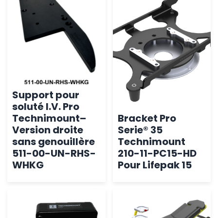
Support pour
soluté I.V. Pro
Technimount–
Bracket Pro
Version droite
Serie® 35
sans genouillère
Technimount
511-00-UN-RHS-
210-11-PC15-HD
WHKG
Pour Lifepak 15